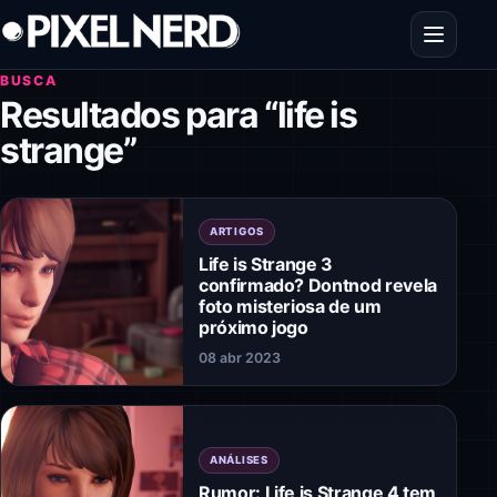
Pular para o conteúdo
Abrir men
BUSCA
Resultados para “life is
strange”
ARTIGOS
Life is Strange 3
confirmado? Dontnod revela
foto misteriosa de um
próximo jogo
08 abr 2023
ANÁLISES
Rumor: Life is Strange 4 tem